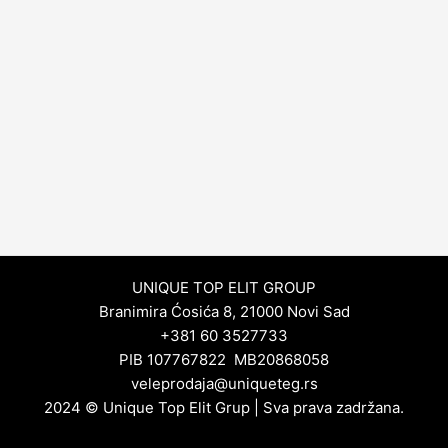
UNIQUE TOP ELIT GROUP
Branimira Ćosića 8, 21000 Novi Sad
+381 60 3527733
PIB 107767822 MB20868058
veleprodaja@uniqueteg.rs
2024 © Unique Top Elit Grup | Sva prava zadržana.