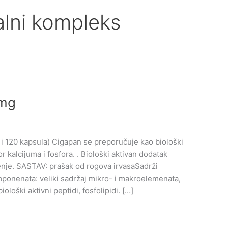
alni kompleks
 mg
 120 kapsula) Cigapan se preporučuje kao biološki
r kalcijuma i fosfora. . Biološki aktivan dodatak
čenje. SASTAV: prašak od rogova irvasaSadrži
mponenata: veliki sadržaj mikro- i makroelemenata,
ološki aktivni peptidi, fosfolipidi. […]