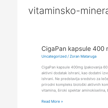
vitaminsko-miner
CigaPan
CigaPan kapsule 400
kapsule
Uncategorized
/
Zoran Mataruga
400
mg
CigaPan kapsule 400mg (pakovanja 60 i
aktivni dodatak ishrani, kao dodatni izvo
ishrani. Ne predstavlja sredstvo za le
prirodni kompleks biološki aktivnih ko
vitamina, široki spektar aminokiselina, bi
Read More »