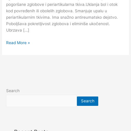
telo
pogoršane zglobove i periartikularna tkiva.Uklanja bol i otok
i
kod povređenih ili obolelih zglobova. Smanjuje upalu u
zglobove
periartikularnim tkivima. Ima snažno antireumatsko dejstvo.
75
Poboljšava pokretljivost zglobova i eliminiše ukočenost.
ml
Ubrzava […]
Read More »
Search
Search