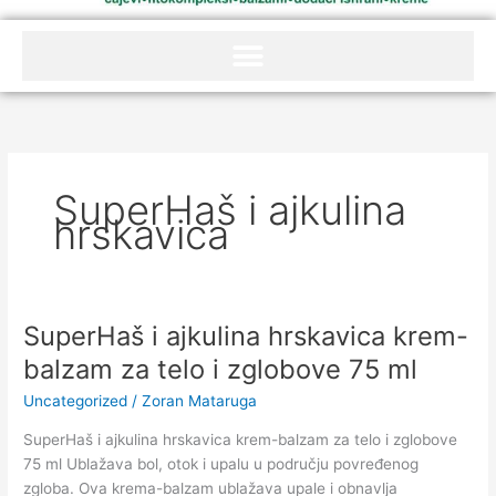
SuperHaš i ajkulina
hrskavica
SuperHaš i ajkulina hrskavica krem-
SuperHaš
i
balzam za telo i zglobove 75 ml
ajkulina
Uncategorized
/
Zoran Mataruga
hrskavica
krem-
SuperHaš i ajkulina hrskavica krem-balzam za telo i zglobove
balzam
75 ml Ublažava bol, otok i upalu u području povređenog
za
zgloba. Ova krema-balzam ublažava upale i obnavlja