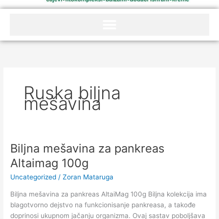
Ruska biljna
mešavina
Biljna mešavina za pankreas
Biljna
mešavina
Altaimag 100g
za
Uncategorized
/
Zoran Mataruga
pankreas
Altaimag
Biljna mešavina za pankreas AltaiMag 100g Biljna kolekcija ima
100g
blagotvorno dejstvo na funkcionisanje pankreasa, a takođe
doprinosi ukupnom jačanju organizma. Ovaj sastav poboljšava