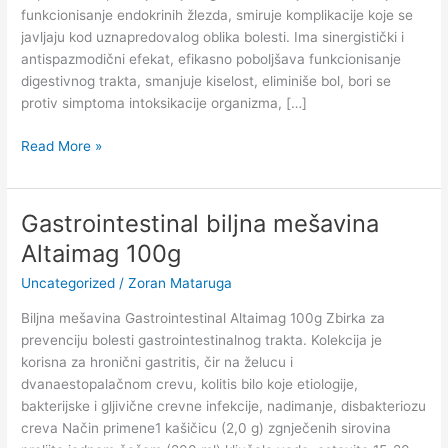
funkcionisanje endokrinih žlezda, smiruje komplikacije koje se
javljaju kod uznapredovalog oblika bolesti. Ima sinergistički i
antispazmodični efekat, efikasno poboljšava funkcionisanje
digestivnog trakta, smanjuje kiselost, eliminiše bol, bori se
protiv simptoma intoksikacije organizma, […]
Read More »
Gastrointestinal biljna mešavina
Gastrointestinal
biljna
Altaimag 100g
mešavina
Uncategorized
/
Zoran Mataruga
Altaimag
100g
Biljna mešavina Gastrointestinal Altaimag 100g Zbirka za
prevenciju bolesti gastrointestinalnog trakta. Kolekcija je
korisna za hronični gastritis, čir na želucu i
dvanaestopalačnom crevu, kolitis bilo koje etiologije,
bakterijske i gljivične crevne infekcije, nadimanje, disbakteriozu
creva Način primene1 kašičicu (2,0 g) zgnječenih sirovina