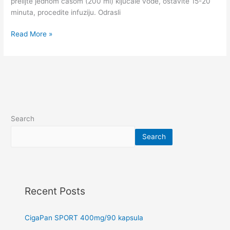
prelijte jednom čašom (200 ml) ključale vode, ostavite 15-20
minuta, procedite infuziju. Odrasli
Read More »
Search
Search
Recent Posts
CigaPan SPORT 400mg/90 kapsula