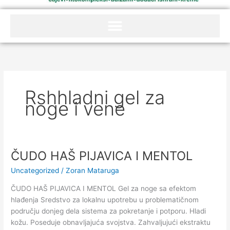
Rshhladni gel za
noge i vene
ČUDO HAŠ PIJAVICA I MENTOL
ČUDO
HAŠ
Uncategorized
/
Zoran Mataruga
PIJAVICA
I
ČUDO HAŠ PIJAVICA I MENTOL Gel za noge sa efektom
MENTOL
hlađenja Sredstvo za lokalnu upotrebu u problematičnom
području donjeg dela sistema za pokretanje i potporu. Hladi
kožu. Poseduje obnavljajuća svojstva. Zahvaljujući ekstraktu