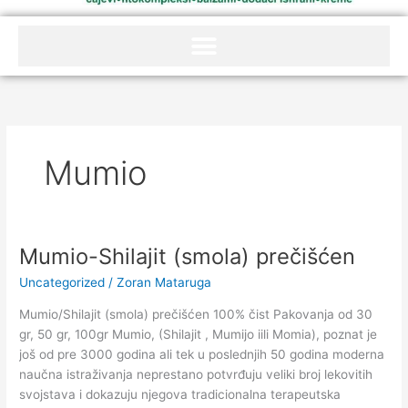
Mumio
Mumio-Shilajit (smola) prečišćen
Mumio-
Shilajit
Uncategorized
/
Zoran Mataruga
(smola)
prečišćen
Mumio/Shilajit (smola) prečišćen 100% čist Pakovanja od 30
gr, 50 gr, 100gr Mumio, (Shilajit , Mumijo iili Momia), poznat je
još od pre 3000 godina ali tek u poslednjih 50 godina moderna
naučna istraživanja neprestano potvrđuju veliki broj lekovitih
svojstava i dokazuju njegova tradicionalna terapeutska