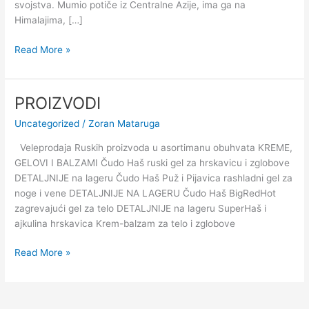
svojstva. Mumio potiče iz Centralne Azije, ima ga na
Himalajima, […]
Read More »
PROIZVODI
PROIZVODI
Uncategorized
/
Zoran Mataruga
Veleprodaja Ruskih proizvoda u asortimanu obuhvata KREME,
GELOVI I BALZAMI Čudo Haš ruski gel za hrskavicu i zglobove
DETALJNIJE na lageru Čudo Haš Puž i Pijavica rashladni gel za
noge i vene DETALJNIJE NA LAGERU Čudo Haš BigRedHot
zagrevajući gel za telo DETALJNIJE na lageru SuperHaš i
ajkulina hrskavica Krem-balzam za telo i zglobove
Read More »