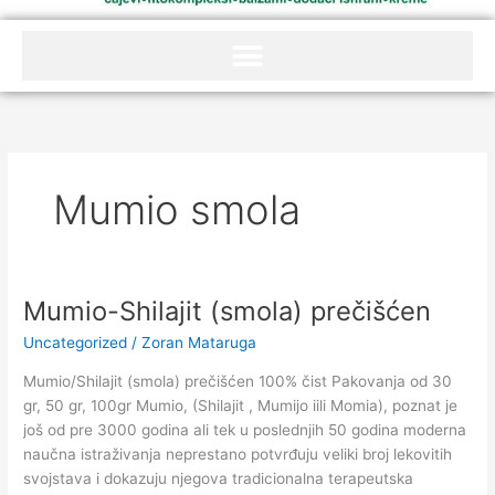
Mumio smola
Mumio-Shilajit (smola) prečišćen
Mumio-
Shilajit
Uncategorized
/
Zoran Mataruga
(smola)
prečišćen
Mumio/Shilajit (smola) prečišćen 100% čist Pakovanja od 30
gr, 50 gr, 100gr Mumio, (Shilajit , Mumijo iili Momia), poznat je
još od pre 3000 godina ali tek u poslednjih 50 godina moderna
naučna istraživanja neprestano potvrđuju veliki broj lekovitih
svojstava i dokazuju njegova tradicionalna terapeutska