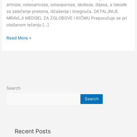
mravljim
artroze, osteoartroze, osteoporoze, skolioze, išijasa, a takođe
medom
za zalečenje preloma, iščašenja i istegnuća. DETALJNIJE
MRAVLJI MEDGEL ZA ZGLOBOVE I KIČMU Preporučuje se pri
otežanom lečenju […]
Read More »
Search
Search
Recent Posts