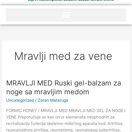
Mravlji med za vene
MRAVLJI MED Ruski gel-balzam za
MRAVLJI
MED
noge sa mravljim medom
Ruski
Uncategorized
/
Zoran Mataruga
gel-
balzam
FORMIC HONEY / MRAVLJI MED MRAVLJI MED GEL ZA NOGE I
za
VENE Preporučuje se kao izvor elemenata neophodnih za
noge
revitalizaciju funkcija skeletno-mišićnog aparata kod: Artritisa,
sa
reumatoidnog artritisa, reumatizma, reumatskog poliartritisa,