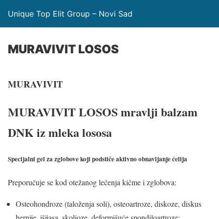
Unique Top Elit Group – Novi Sad
MURAVIVIT LOSOS
MURAVIVIT
MURAVIVIT LOSOS mravlji balzam
DNK iz mleka lososa
Specijalni gel za zglobove koji podstiče aktivno obnavljanje ćelija
Preporučuje se kod otežanog lečenja kičme i zglobova:
Osteohondroze (taloženja soli), osteoartroze, diskoze, diskus
hernije, išijasa, skolioze, deformišuće spondiloartroze;