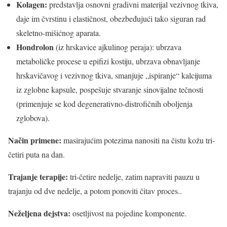
Kolagen:
predstavlja osnovni gradivni materijal vezivnog tkiva,
daje im čvrstinu i elastičnost, obezbeđujući tako siguran rad
skeletno-mišićnog aparata.
Hondrolon
(iz hrskavice ajkulinog peraja): ubrzava
metaboličke procese u epifizi kostiju, ubrzava obnavljanje
hrskavičavog i vezivnog tkiva, smanjuje „ispiranje“ kalcijuma
iz zglobne kapsule, pospešuje stvaranje sinovijalne tečnosti
(primenjuje se kod degenerativno-distrofičnih oboljenja
zglobova).
Način primene:
masirajućim potezima nanositi na čistu kožu tri-
četiri puta na dan.
Trajanje terapije:
tri-četire nedelje, zatim napraviti pauzu u
trajanju od dve nedelje, a potom ponoviti čitav proces..
Neželjena dejstva:
osetljivost na pojedine komponente.