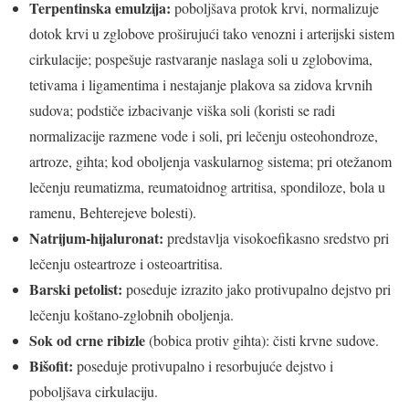
Terpentinska emulzija:
poboljšava protok krvi, normalizuje
dotok krvi u zglobove proširujući tako venozni i arterijski sistem
cirkulacije; pospešuje rastvaranje naslaga soli u zglobovima,
tetivama i ligamentima i nestajanje plakova sa zidova krvnih
sudova; podstiče izbacivanje viška soli (koristi se radi
normalizacije razmene vode i soli, pri lečenju osteohondroze,
artroze, gihta; kod oboljenja vaskularnog sistema; pri otežanom
lečenju reumatizma, reumatoidnog artritisa, spondiloze, bola u
ramenu, Behterejeve bolesti).
Natrijum-hijaluronat:
predstavlja visokoefikasno sredstvo pri
lečenju osteartroze i osteoartritisa.
Barski petolist:
poseduje izrazito jako protivupalno dejstvo pri
lečenju koštano-zglobnih oboljenja.
Sok od crne ribizle
(bobica protiv gihta): čisti krvne sudove.
Bišofit:
poseduje protivupalno i resorbujuće dejstvo i
poboljšava cirkulaciju.