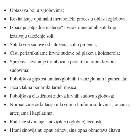
Ublažava bol u zglobovima;
Revitalizuje optimalni metabolički proces u oblasti zglobova;
Izbacuje „otpadne materije“ i višak mineralnih soli koje
izazivaju taloženje soli;
Štiti krvne sudove od taloženja soli i proteina;
Čisti periartikularne krvne sudove od plakova holesterola;
Sprečava stvaranje trombova u periartikularnim krvnim
sudovima;
Poboljšava gipkost unutarzglobnih i vanzglobnih ligamenata;
Jača vlakna periartikularnih mišića;
Poboljšava elastičnost zidova krvnih sudova zglobova;
Normalizuje cirkulaciju u krvnim i limfnim sudovima, venama,
arterijama i kapilarima;
Podstiče stvaranje sinovijalne (zglobne) tečnosti;
Hrani sinovijalnu opnu (sinovijalna opna obmotava čitavu