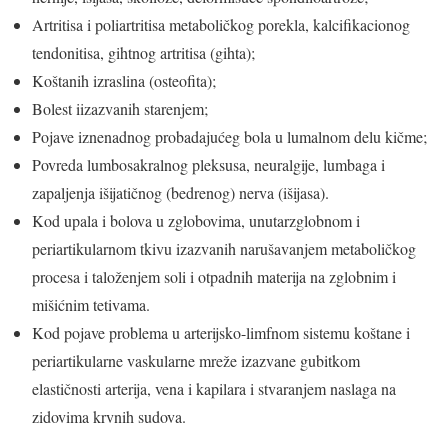
Artritisa i poliartritisa metaboličkog porekla, kalcifikacionog
tendonitisa, gihtnog artritisa (gihta);
Koštanih izraslina (osteofita);
Bolest iizazvanih starenjem;
Pojave iznenadnog probadajućeg bola u lumalnom delu kičme;
Povreda lumbosakralnog pleksusa, neuralgije, lumbaga i
zapaljenja išijatičnog (bedrenog) nerva (išijasa).
Kod upala i bolova u zglobovima, unutarzglobnom i
periartikularnom tkivu izazvanih narušavanjem metaboličkog
procesa i taloženjem soli i otpadnih materija na zglobnim i
mišićnim tetivama.
Kod pojave problema u arterijsko-limfnom sistemu koštane i
periartikularne vaskularne mreže izazvane gubitkom
elastičnosti arterija, vena i kapilara i stvaranjem naslaga na
zidovima krvnih sudova.