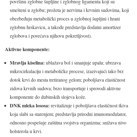
površinu zglobne šupljine i zglobnog ligamenta koji su
smešteni u zglobu; prožeta je nervima i krvnim sudovima, koji
obezbeđuju metabolički proces u zglobnoj šupljini i hrani
zglobnu hrskavicu, a takođe predstavlja dodatni amortizer
zglobova i povećava njihovu pokretljivost).
Aktivne komponente:
Mravlja kiselina:
ublažava bol i smanjuje upalu; ubrzava
mikrocirkulaciju i metaboličke procese, izazivajući tako brz
dotok krvi do mesta tretiranog gelom; poboljšava elastičnost
zidova krvnih sudova; brzo transportuje i sprovodi aktivne
komponente do dubinskih slojeva kože.
DNK mleka lososa:
revitalizuje i poboljšava elastičnost tkiva
koja slabi sa starenjem; predstavlja prirodni imunomodulator,
odnosno pospešuje zaštitna svojstva organizma; snižava nivo
holsterola u krvi.