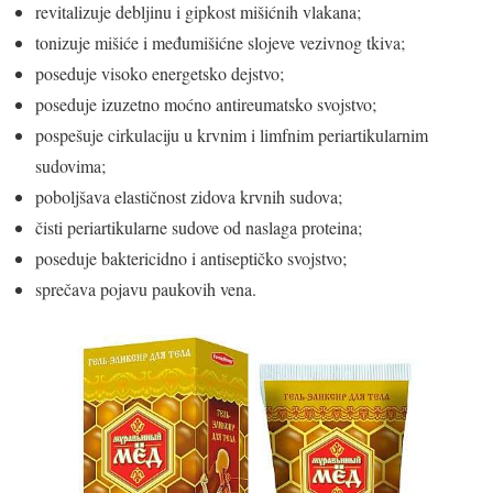
revitalizuje debljinu i gipkost mišićnih vlakana;
tonizuje mišiće i međumišićne slojeve vezivnog tkiva;
poseduje visoko energetsko dejstvo;
poseduje izuzetno moćno antireumatsko svojstvo;
pospešuje cirkulaciju u krvnim i limfnim periartikularnim
sudovima;
poboljšava elastičnost zidova krvnih sudova;
čisti periartikularne sudove od naslaga proteina;
poseduje baktericidno i antiseptičko svojstvo;
sprečava pojavu paukovih vena.