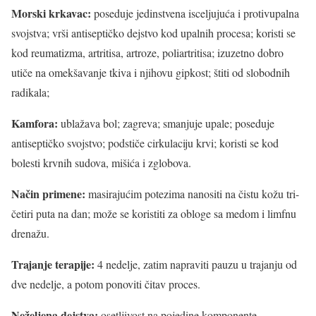
Morski krkavac:
poseduje jedinstvena isceljujuća i protivupalna
svojstva; vrši antiseptičko dejstvo kod upalnih procesa; koristi se
kod reumatizma, artritisa, artroze, poliartritisa; izuzetno dobro
utiče na omekšavanje tkiva i njihovu gipkost; štiti od slobodnih
radikala;
Kamfora:
ublažava bol; zagreva; smanjuje upale; poseduje
antiseptičko svojstvo; podstiče cirkulaciju krvi; koristi se kod
bolesti krvnih sudova, mišića i zglobova.
Način primene:
masirajućim potezima nanositi na čistu kožu tri-
četiri puta na dan; može se koristiti za obloge sa medom i limfnu
drenažu.
Trajanje terapije:
4 nedelje, zatim napraviti pauzu u trajanju od
dve nedelje, a potom ponoviti čitav proces.
Neželjena dejstva:
osetljivost na pojedine komponente.