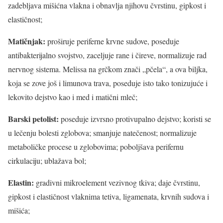
zadebljava mišićna vlakna i obnavlja njihovu čvrstinu, gipkost i
elastičnost;
Matičnjak:
proširuje periferne krvne sudove, poseduje
antibakterijalno svojstvo, zaceljuje rane i čireve, normalizuje rad
nervnog sistema. Melissa na grčkom znači „pčela“, a ova biljka,
koja se zove još i limunova trava, poseduje isto tako tonizujuće i
lekovito dejstvo kao i med i matični mleč;
Barski petolist:
poseduje izvrsno protivupalno dejstvo; koristi se
u lečenju bolesti zglobova; smanjuje natečenost; normalizuje
metaboličke procese u zglobovima; poboljšava perifernu
cirkulaciju; ublažava bol;
Elastin:
gradivni mikroelement vezivnog tkiva; daje čvrstinu,
gipkost i elastičnost vlaknima tetiva, ligamenata, krvnih sudova i
mišića;