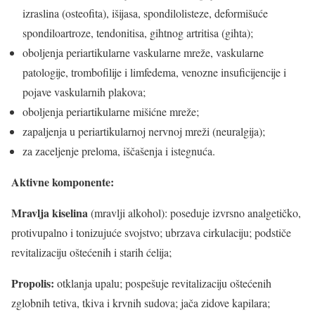
izraslina (osteofita), išijasa, spondilolisteze, deformišuće
spondiloartroze, tendonitisa, gihtnog artritisa (gihta);
oboljenja periartikularne vaskularne mreže, vaskularne
patologije, trombofilije i limfedema, venozne insuficijencije i
pojave vaskularnih plakova;
oboljenja periartikularne mišićne mreže;
zapaljenja u periartikularnoj nervnoj mreži (neuralgija);
za zaceljenje preloma, iščašenja i istegnuća.
Aktivne komponente:
Mravlja kiselina
(mravlji alkohol): poseduje izvrsno analgetičko,
protivupalno i tonizujuće svojstvo; ubrzava cirkulaciju; podstiče
revitalizaciju oštećenih i starih ćelija;
Propolis:
otklanja upalu; pospešuje revitalizaciju oštećenih
zglobnih tetiva, tkiva i krvnih sudova; jača zidove kapilara;