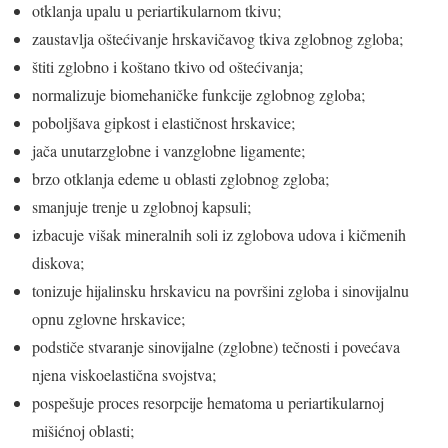
otklanja upalu u periartikularnom tkivu;
zaustavlja oštećivanje hrskavičavog tkiva zglobnog zgloba;
štiti zglobno i koštano tkivo od oštećivanja;
normalizuje biomehaničke funkcije zglobnog zgloba;
poboljšava gipkost i elastičnost hrskavice;
jača unutarzglobne i vanzglobne ligamente;
brzo otklanja edeme u oblasti zglobnog zgloba;
smanjuje trenje u zglobnoj kapsuli;
izbacuje višak mineralnih soli iz zglobova udova i kičmenih
diskova;
tonizuje hijalinsku hrskavicu na površini zgloba i sinovijalnu
opnu zglovne hrskavice;
podstiče stvaranje sinovijalne (zglobne) tečnosti i povećava
njena viskoelastična svojstva;
pospešuje proces resorpcije hematoma u periartikularnoj
mišićnoj oblasti;