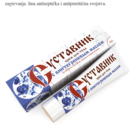
zagrevanja. Ima antiseptička i antipruritična svojstva.