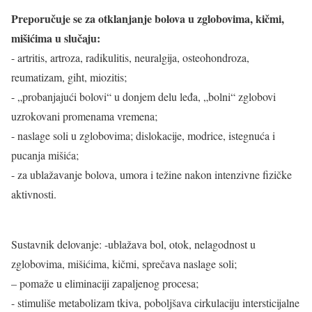
Preporučuje se za otklanjanje bolova u zglobovima, kičmi,
mišićima u slučaju:
- artritis, artroza, radikulitis, neuralgija, osteohondroza,
reumatizam, giht, miozitis;
- „probanjajući bolovi“ u donjem delu leđa, „bolni“ zglobovi
uzrokovani promenama vremena;
- naslage soli u zglobovima; dislokacije, modrice, istegnuća i
pucanja mišića;
- za ublažavanje bolova, umora i težine nakon intenzivne fizičke
aktivnosti.
Sustavnik delovanje: -ublažava bol, otok, nelagodnost u
zglobovima, mišićima, kičmi, sprečava naslage soli;
– pomaže u eliminaciji zapaljenog procesa;
- stimuliše metabolizam tkiva, poboljšava cirkulaciju intersticijalne