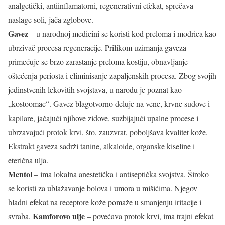
analgetički, antiinflamatorni, regenerativni efekat, sprečava
naslage soli, jača zglobove.
Gavez
– u narodnoj medicini se koristi kod preloma i modrica kao
ubrzivač procesa regeneracije. Prilikom uzimanja gaveza
primećuje se brzo zarastanje preloma kostiju, obnavljanje
oštećenja periosta i eliminisanje zapaljenskih procesa. Zbog svojih
jedinstvenih lekovitih svojstava, u narodu je poznat kao
„kostoomac“. Gavez blagotvorno deluje na vene, krvne sudove i
kapilare, jačajući njihove zidove, suzbijajući upalne procese i
ubrzavajući protok krvi, što, zauzvrat, poboljšava kvalitet kože.
Ekstrakt gaveza sadrži tanine, alkaloide, organske kiseline i
eterična ulja.
Mentol
– ima lokalna anestetička i antiseptička svojstva. Široko
se koristi za ublažavanje bolova i umora u mišićima. Njegov
hladni efekat na receptore kože pomaže u smanjenju iritacije i
Kamforovo ulje
svraba.
– povećava protok krvi, ima trajni efekat