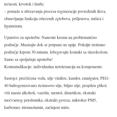
tečnosti, krvotok i limfu;
– pomaže u ubrzavanju procesa regeneracije povređenih tkiva,
obnavljanju funkcija oštećenih zglobova, pršljenova, mišića i
ligamenata.
Uputstvo za upotrebu: Nanesite kremu na problematično
područje. Masirajte dok se potpuno ne upije. Pokrijte tretirano
područje krpom 30 minuta. Izbegavajte kontakt sa sluzokožom.
Samo za spoljašnju upotrebu!
Kontraindikacije: individualna netolerancija na komponente.
Sastojci: prečišćena voda, ulje vinifere, kamfor, emulgator, PEG-
40 hidrogenizovano ricinusovo ulje, biljno ulje, propilen glikol,
viši masni alkoholi, vazelin, mentol, dimetikon, ekstrakt
močvarnog petolistnika, ekstrakt gaveza, mikroker PM5,
karbomer, trietanolamin, začinjeni miris.