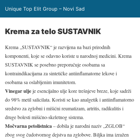
Unique Top Elit Group – Novi Sad
Krema za telo SUSTAVNIK
Krema „SUSTAVNIK“ je razvijena na bazi prirodnih
komponenti, koje se odavno koriste u narodnoj medicini. Krema
SUSTAVNIK se posebno preporučuje osobama sa
kontraindikacijama za sintetičke antiinflamatorne lekove i
osobama sa oslabljenim imunitetom.
Vinegar ulje
je esencijalno ulje kore trešnjeve breze, koje sadrži
do 98% metil salicilata. Koristi se kao analgetik i antiinflamatorno
sredstvo za zglobni i mišićni reumatizam, artritis, radikulitis i
druge bolesti mišićno-skeletnog sistema.
Močvarna petolistnica
– dobila je narodni naziv „ZGLOB“
zbog svog čudotvornog dejstva na zglobove. Biljka ima izražen