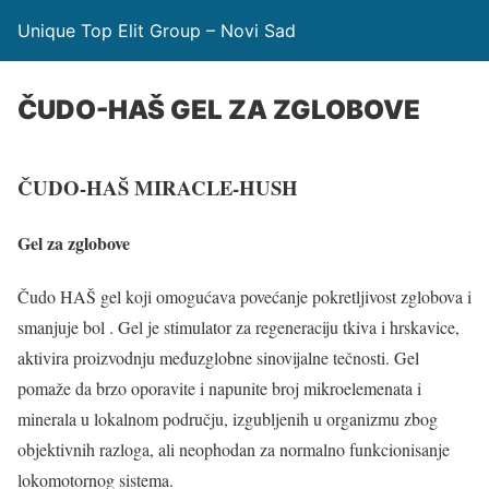
Unique Top Elit Group – Novi Sad
ČUDO-HAŠ GEL ZA ZGLOBOVE
ČUDO-HAŠ MIRACLE-HUSH
Gel za zglobove
Čudo HAŠ gel koji omogućava povećanje pokretljivost zglobova i
smanjuje bol . Gel je stimulator za regeneraciju tkiva i hrskavice,
aktivira proizvodnju međuzglobne sinovijalne tečnosti. Gel
pomaže da brzo oporavite i napunite broj mikroelemenata i
minerala u lokalnom području, izgubljenih u organizmu zbog
objektivnih razloga, ali neophodan za normalno funkcionisanje
lokomotornog sistema.