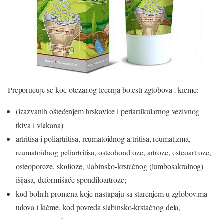
Preporučuje se kod otežanog lečenja bolesti zglobova i kičme:
(izazvanih oštećenjem hrskavice i periartikularnog vezivnog
tkiva i vlakana)
artritisa i poliartritisa, reumatoidnog artritisa, reumatizma,
reumatoidnog poliartritisa, osteohondroze, artroze, osteoartroze,
osteoporoze, skolioze, slabinsko-krstačnog (lumbosakralnog)
išijasa, deformišuće spondiloartroze;
kod bolnih promena koje nastupaju sa starenjem u zglobovima
udova i kičme, kod povreda slabinsko-krstačnog dela,