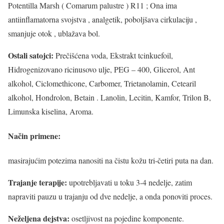
Potentilla Marsh ( Comarum palustre ) R11 ; Ona ima
antiinflamatorna svojstva , analgetik, poboljšava cirkulaciju ,
smanjuje otok , ublažava bol.
Ostali satojci:
Prečišćena voda, Ekstrakt tcinkuefoil,
Hidrogenizovano ricinusovo ulje, PEG – 400, Glicerol, Ant
alkohol, Ciclomethicone, Carbomer, Trietanolamin, Cetearil
alkohol, Hondrolon, Betain . Lanolin, Lecitin, Kamfor, Trilon B,
Limunska kiselina, Aroma.
Način primene:
masirajućim potezima nanositi na čistu kožu tri-četiri puta na dan.
Trajanje terapije:
upotrebljavati u toku 3-4 nedelje, zatim
napraviti pauzu u trajanju od dve nedelje, a onda ponoviti proces.
Neželjena dejstva:
osetljivost na pojedine komponente.