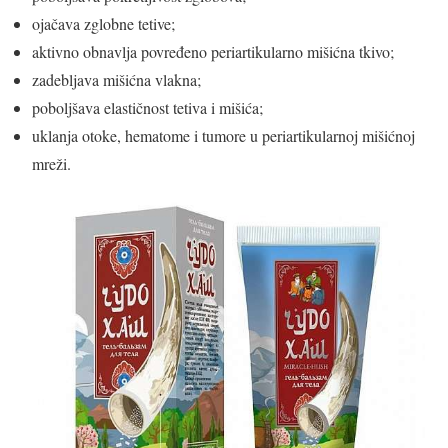
ojačava zglobne tetive;
aktivno obnavlja povređeno periartikularno mišićna tkivo;
zadebljava mišićna vlakna;
poboljšava elastičnost tetiva i mišića;
uklanja otoke, hematome i tumore u periartikularnoj mišićnoj
mreži.