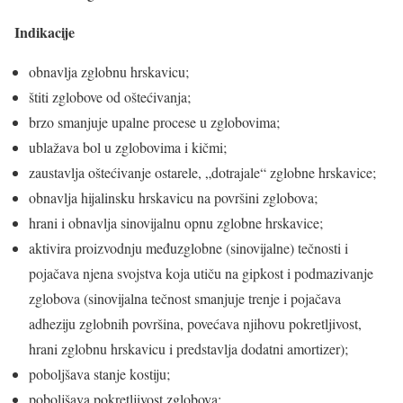
Indikacije
obnavlja zglobnu hrskavicu;
štiti zglobove od oštećivanja;
brzo smanjuje upalne procese u zglobovima;
ublažava bol u zglobovima i kičmi;
zaustavlja oštećivanje ostarele, „dotrajale“ zglobne hrskavice;
obnavlja hijalinsku hrskavicu na površini zglobova;
hrani i obnavlja sinovijalnu opnu zglobne hrskavice;
aktivira proizvodnju međuzglobne (sinovijalne) tečnosti i
pojačava njena svojstva koja utiču na gipkost i podmazivanje
zglobova (sinovijalna tečnost smanjuje trenje i pojačava
adheziju zglobnih površina, povećava njihovu pokretljivost,
hrani zglobnu hrskavicu i predstavlja dodatni amortizer);
poboljšava stanje kostiju;
poboljšava pokretljivost zglobova;