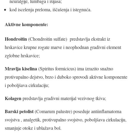
neuralgije, lumbaga i išijasa;
kod iscelenja preloma, iščašenja i istegnuća.
Aktivne komponente:
Hondroitin
(Chondroitin sulfate) predstavlja ekstrakt iz
hrskavice krupne rogate marve i neophodnan gradivni element
zglobne hrskavice;
Mravlja kiselina
(Spiritus formicicus) ima izrazito snažno
protivupalno dejstvo, brzo i duboko sprovodi aktivne komponente
i poboljšava cirkulaciju;
Kolagen
predstavlja gradivni materijal vezivnog tkiva;
Barski petolist
(Comarum palustre) poseduje antiinflamatorna
svojstva , analgetik, protivupalno svojstvo, poboljšava cirkulaciju,
smanjuje otoke i ublažava bol.